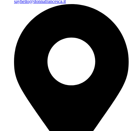
sayhello@donnafrancesca.it