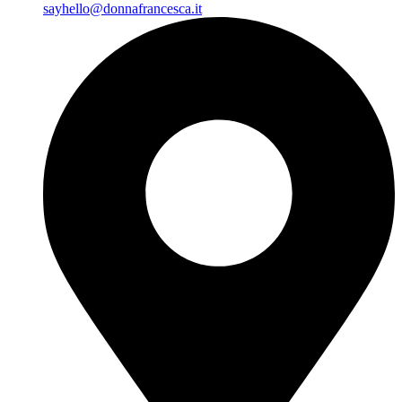
sayhello@donnafrancesca.it