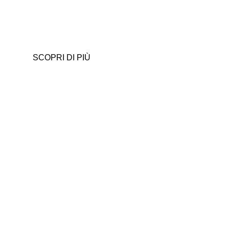
Sei un professionista?
Per chef, rivenditori e operatori professionali che
cercano ingredienti riconoscibili
SCOPRI DI PIÙ