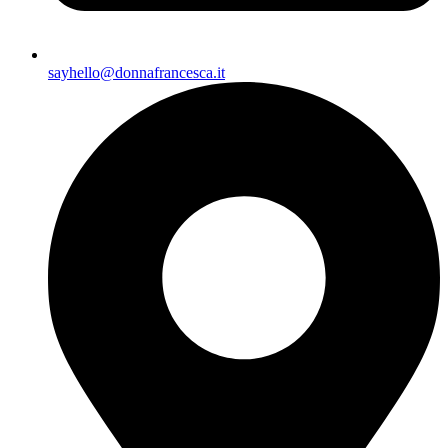
sayhello@donnafrancesca.it