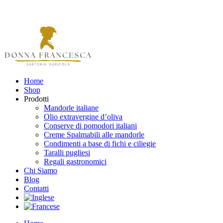
Home
Shop
Prodotti
Mandorle italiane
Olio extravergine d’oliva
Conserve di pomodori italiani
Creme Spalmabili alle mandorle
Condimenti a base di fichi e ciliegie
Taralli pugliesi
Regali gastronomici
Chi Siamo
Blog
Contatti