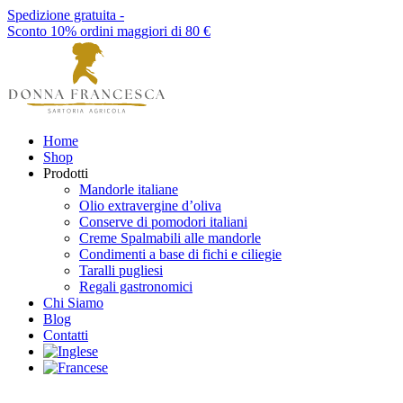
Spedizione gratuita -
Sconto 10% ordini maggiori di 80 €
Home
Shop
Prodotti
Mandorle italiane
Olio extravergine d’oliva
Conserve di pomodori italiani
Creme Spalmabili alle mandorle
Condimenti a base di fichi e ciliegie
Taralli pugliesi
Regali gastronomici
Chi Siamo
Blog
Contatti