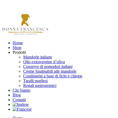
Home
Shop
Prodotti
Mandorle italiane
Olio extravergine d’oliva
Conserve di pomodori italiani
Creme Spalmabili alle mandorle
Condimenti a base di fichi e ciliegie
Taralli pugliesi
Regali gastronomici
Chi Siamo
Blog
Contatti