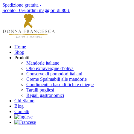
Spedizione gratuita -
Sconto 10% ordini maggiori di 80 €
Home
Shop
Prodotti
Mandorle italiane
Olio extravergine d’oliva
Conserve di pomodori italiani
Creme Spalmabili alle mandorle
Condimenti a base di fichi e ciliegie
Taralli pugliesi
Regali gastronomici
Chi Siamo
Blog
Contatti