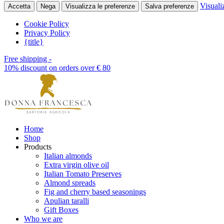
Visuali
Accetta
Nega
Visualizza le preferenze
Salva preferenze
Cookie Policy
Privacy Policy
{title}
Free shipping -
10% discount on orders over € 80
Home
Shop
Products
Italian almonds
Extra virgin olive oil
Italian Tomato Preserves
Almond spreads
Fig and cherry based seasonings
Apulian taralli
Gift Boxes
Who we are